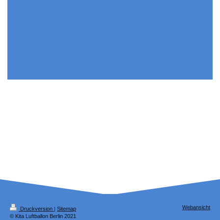
Webansicht
Druckversion
|
Sitemap
© Kita Luftballon Berlin 2021